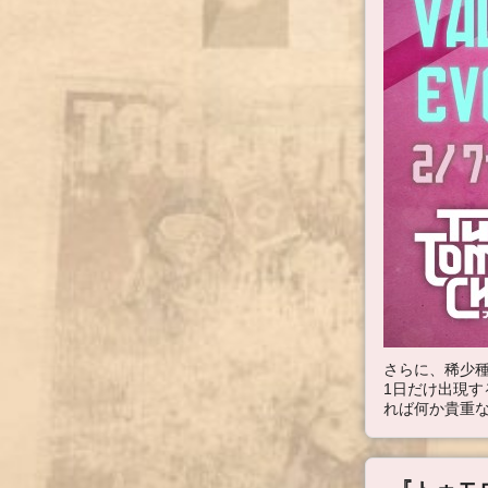
さらに、稀少種
1日だけ出現
れば何か貴重