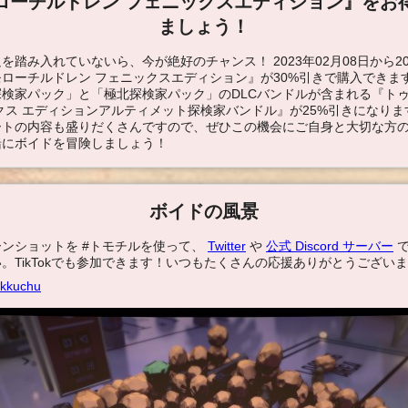
ローチルドレン フェニックスエディション』をお
ましょう！
踏み入れていないら、今が絶好のチャンス！ 2023年02月08日から202
ローチルドレン フェニックスエディション』が30%引きで購入できま
検家パック」と「極北探検家パック」のDLCバンドルが含まれる『トゥ
クス エディションアルティメット探検家バンドル』が25%引きになります
ートの内容も盛りだくさんですので、ぜひこの機会にご自身と大切な方
緒にボイドを冒険しましょう！
ボイドの風景
ンショットを #トモチルを使って、
Twitter
や
公式 Discord サーバー
で
。TikTokでも参加できます！いつもたくさんの応援ありがとうござい
ikkuchu