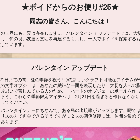
★ボイドからのお便り#25★
同志の皆さん、こんにちは！
ドの世界にも、愛は存在します…！バレンタイン アップデートでは、大
よし、仲の良い友達と文明を再建するもよし、一人でボイドを探索する
意しています。
バレンタイン アップデート
月21日までの間、愛の季節を祝う2つの新しいクラフト可能なアイテムが
型の文字オブジェは、あなたの繊細な一面を表現したり、大切な人への
て片思いで苦しんている人のため、「ハートのオブジェ」のボールを作
ょう。これらの季節限定アイテムは、2月21日を過ぎると作れなくな
トしてください。
はバレンタインデーにちなんで、ある島の出現率がアップします。噂で
ノリスの力で再会できるそうですが…２人の関係修復には、仲間を集め
があります。