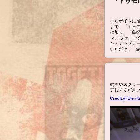
『トゥモ
まだボイドに足を
まで、『トゥモ
に加え、「島探
レン フェニッ
ン・アップデ
いただき、一
動画やスクリー
アしてください
Credit:@ElenK