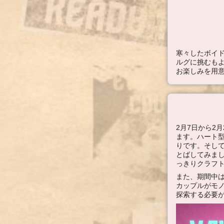
寒々したボイ
ルグに挑むも
お楽しみを用
2月7日から2
ます。ハート
りです。そし
とばしてみまし
っきりクラフ
また、期間中
カップルがモ
探索する必要