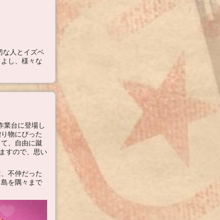
切な人とイズベ
もよし、様々な
作業台に登場し
贈り物にぴった
って、自由に蹴
りますので、思い
は、不仲だった
て島を隅々まで