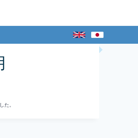
月
した。