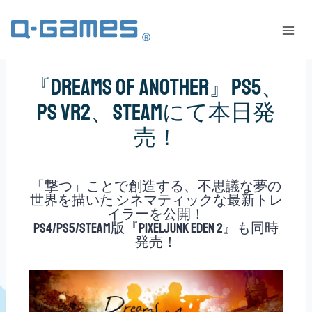
『Dreams of Another』PS5、
PS VR2、Steamにて本日発
売！
「撃つ」ことで創造する、不思議な夢の
世界を描いた シネマティックな最新トレ
イラーを公開！
PS4/PS5/Steam版『PixelJunk Eden 2』も同時
発売！