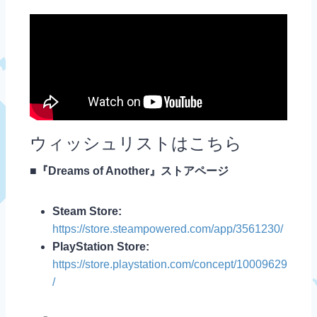
ウィッシュリストはこちら
■『Dreams of Another』ストアページ
Steam Store:
https://store.steampowered.com/app/3561230/
PlayStation Store:
https://store.playstation.com/concept/10009629
/