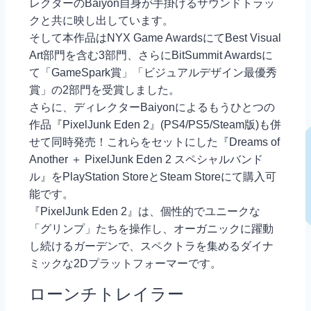
レクターのBaiyon自身が手掛けるサウンドトラッ
クと共に映し出しています。
そして本作品はNYX Game AwardsにてBest Visual
Art部門を含む3部門、さらにBitSummit Awardsに
て「GameSpark賞」「ビジュアルデザイン最優秀
賞」の2部門を受賞しました。
さらに、ディレクターBaiyonによるもうひとつの
作品『PixelJunk Eden 2』(PS4/PS5/Steam版)も併
せて同時発売！これらをセットにした『Dreams of
Another ＋ PixelJunk Eden 2 スペシャルバンド
ル』をPlayStation StoreとSteam Storeにて購入可
能です。
『PixelJunk Eden 2』は、個性的でユニークな
「グリンプ」たちを操作し、オーガニックに躍動
し続けるガーデンで、スペクトラを集めるダイナ
ミックな2Dプラットフォーマーです。
ローンチトレイラー