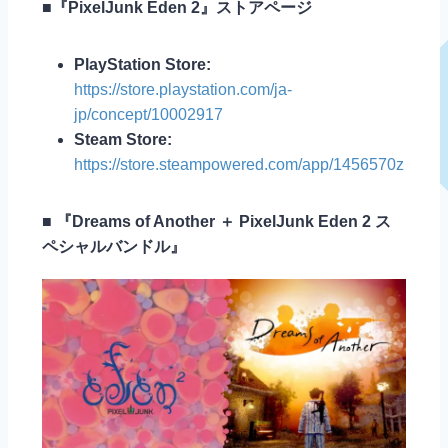
■『PixelJunk Eden 2』ストアページ
PlayStation Store:
https://store.playstation.com/ja-
jp/concept/10002917
Steam Store:
https://store.steampowered.com/app/1456570z
■ 『Dreams of Another ＋ PixelJunk Eden 2 ス
ペシャルバンドル』