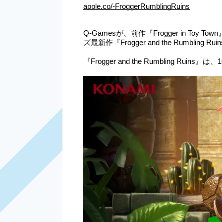
apple.co/-FroggerRumblingRuins
Q-Gamesが、前作『Frogger in 
ズ最新作『Frogger and the Rum
『Frogger and the Rumblin