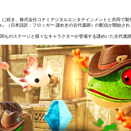
Toy Town』に続き、株式会社コナミデジタルエンタテインメントと共同で製
bling Ruins』（日本語訳：フロッガー 謎めきの古代遺跡）の配信が開始
g Ruins』は、100ものステージと様々なキャラクターが登場する謎めいた