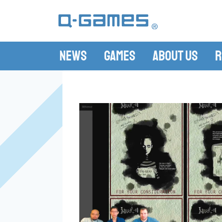
News
Games
About Us
R