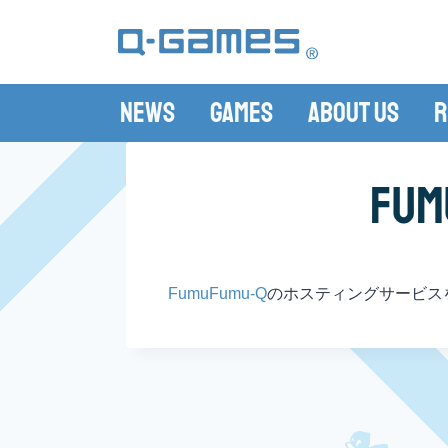
News
Games
About Us
R
Fu
FumuFumu-Q
のホスティングサービス