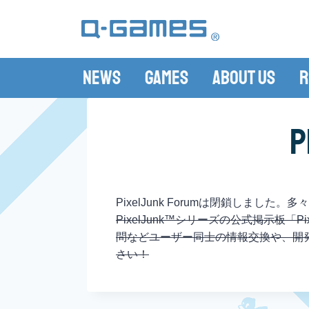
News
Games
About Us
R
P
PixelJunk Forumは閉鎖しまし
PixelJunk™シリーズの公式掲示板
問などユーザー同士の情報交換や、開発
さい！