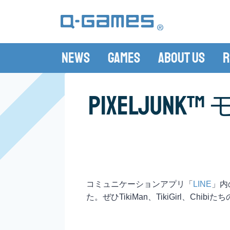
News
Games
About Us
R
PixelJu
コミュニケーションアプリ「
LINE
」内の
た。ぜひTikiMan、TikiGirl、