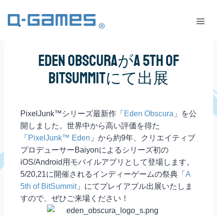
Eden ObscuraがA 5th of
BitSummitにて出展
PixelJunk™シリーズ最新作「
Eden Obscura
」を公
開しました。世界中から高い評価を得た
「
PixelJunk™ Eden
」から約9年、クリエイティブ
プロデューサーBaiyonによるシリーズ初の
iOS/Android用モバイルアプリとして登場します。
5/20,21に開催されるインディーゲームの祭典「
A
5th of BitSummit
」にてプレイアブル出展いたしま
すので、ぜひご来場ください！