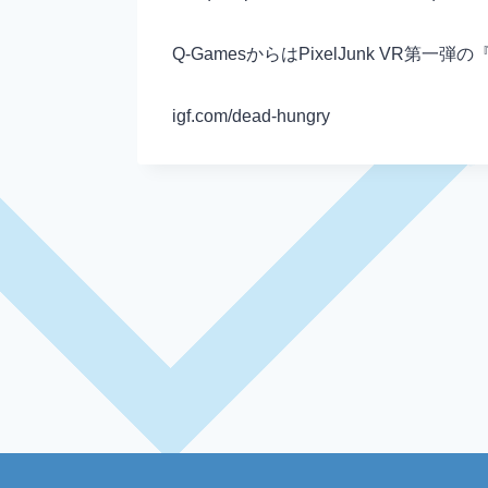
Q-GamesからはPixelJunk VR第一
igf.com/dead-hungry