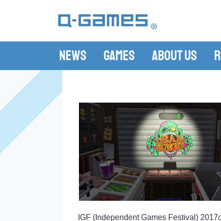
News
Games
About Us
R
IGF (Independent Games F