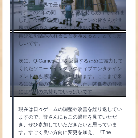
ァンは、世界で最も素晴らしいゲーマーであ
り、この4年の間、ずっと夢を持ち続けてくれま
した。今回の決定により、ファンの皆さんが世
界滅亡後のネオ・ソビエト連邦の狂った世界に
再び足を踏み入れることを考えると、とても嬉
しいです。
次に、Q-GamesにIPを返還するために協力して
くれたソニー・インタラクティブエンタテイン
メントにも感謝したいと思います。ここまで来
るには全員の努力が必要でした、関係者の皆様
には感謝の気持ちでいっぱいです。
現在は日々ゲームの調整や改善を繰り返してい
ますので、皆さんにもこの過程を見ていただ
き、ぜひ参加していただきたいと思っていま
す。すごく良い方向に変更を加え、『The