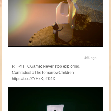
4年 ago
RT @TTCGame: Never stop exploring,
Comrades! #TheTomorrowChildren
https://t.co/ZYHxKpT04X